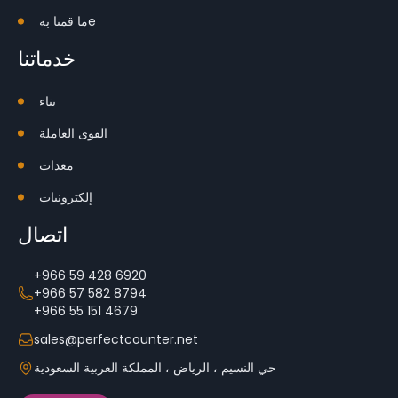
e
ما قمنا به
خدماتنا
بناء
القوى العاملة
معدات
إلكترونيات
اتصال
+966 59 428 6920
+966 57 582 8794
+966 55 151 4679
sales@perfectcounter.net
حي النسيم ، الرياض ، المملكة العربية السعودية