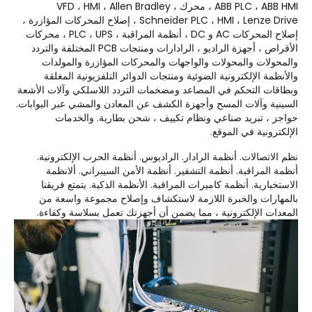
ABB PLC ، ABB HMI ، محرك VFD ، HMI ، Allen Bradley ،
Schneider PLC ، HMI ، Lenze Drive ، إصلاح المحركات المؤازرة ،
إصلاح المحركات AC و DC ، أنظمة المراقبة ، PLC ، UPS ، محركات
الأقراص ، أجهزة الراديو ، الرادارات ومنتجات PCB المختلفة والتردد
والمحولات والمحولات والواجهات والمحركات المؤازرة والمولدات
والأنظمة الإلكترونية الضوئية ومنتجات الدوائر التلفزيونية المغلقة
وبطاقات التحكم في المصاعد ومضخمات التردد اللاسلكي وآلات الأشعة
السينية وآلات المسح وأجهزة الكشف عن المعادن والمشي عبر البوابات.
حواجز ، تبريد صناعي ونظام تكييف ، شحن بطارية. والخدمات
الإلكترونية في الموقع.
نظم الاتصالات. أنظمة الرادار. الراديوس. أنظمة الحرب الإلكترونية.
أنظمة المراقبة. أنظمة التشفير. أنظمة الأمن السيبراني. ألانظمة
الاستخبارية. أنظمة كاميرات المراقبة. الأنظمة الذكية. يتمتع فريقنا
بالمهارات والخبرة اللازمة لاستكشاف وإصلاح مجموعة واسعة من
المعدات الإلكترونية ، مما يضمن أن أجهزتك تعمل بسلاسة وكفاءة.