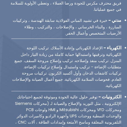
فريق محترف مكرس للجودة ورضا العملاء ، ونعطي الأولوية للسلامة
في جميع عملياتنا.
مدني
-
خبرة في تشييد المباني الفولاذية سابقة الهندسة ، وتركيبات
المبارزة ، والبناء الخرساني ، والإصلاحات ، والتركيب ، وطلاء
الأرضيات المتخصص وأعمال الحفر.
الكهرباء
-
الإعداد الكهربائي وإعادة الأسلاك. تركيب اللوحة
الكهربائية وترقيتها واستبدالها حماية كاملة من زيادة التيار داخل
المنزل. تركيب منفذ وإصلاحه. تركيب وإصلاح مروحة السقف. جميع
متطلبات الإضاءة - تركيب واستبدال وإصلاح تركيبات الإضاءة.
تركيبات كاشفات الدخان وأول أكسيد الكربون. تركيبات مروحة
العادم. فحوصات السلامة الكهربائية. جميع أعمال الصيانة والإصلاحات
الكهربائية.
الكترونيات
-
توفير حلول عالية الجودة وموثوقة لجميع احتياجاتك
الإلكترونية ، مثل التوريد والإصلاح والصيانة لـ (محركات Siemens
ومحركات VFD ومحركات Mitsubishi و HMI ولوحات PCB
والوحدات النمطية ووحدات UPS وأجهزة الراديو وكاميرات الدوائر
التلفزيونية المغلقة وماسح الأمتعة وإمدادات الطاقة ، آلات CNC ،